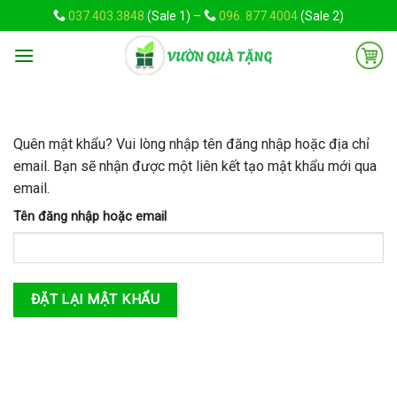
Skip
037.403.3848
(Sale 1) –
096. 877.4004
(Sale 2)
to
content
Quên mật khẩu? Vui lòng nhập tên đăng nhập hoặc địa chỉ
email. Bạn sẽ nhận được một liên kết tạo mật khẩu mới qua
email.
Tên đăng nhập hoặc email
ĐẶT LẠI MẬT KHẨU