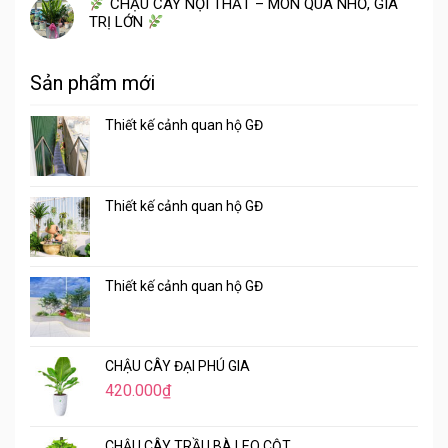
CHẬU CÂY NỘI THẤT – MÓN QUÀ NHỎ, GIÁ
TRỊ LỚN
Sản phẩm mới
Thiết kế cảnh quan hộ GĐ
Thiết kế cảnh quan hộ GĐ
Thiết kế cảnh quan hộ GĐ
CHẬU CÂY ĐẠI PHÚ GIA
420.000
₫
CHẬU CÂY TRẦU BÀ LEO CỘT