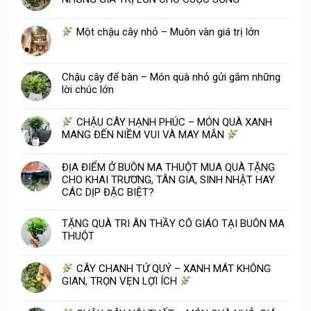
Một chậu cây nhỏ – Muôn vàn giá trị lớn
Chậu cây để bàn – Món quà nhỏ gửi gắm những
lời chúc lớn
CHẬU CÂY HẠNH PHÚC – MÓN QUÀ XANH
MANG ĐẾN NIỀM VUI VÀ MAY MẮN
ĐỊA ĐIỂM Ở BUÔN MA THUỘT MUA QUÀ TẶNG
CHO KHAI TRƯƠNG, TÂN GIA, SINH NHẬT HAY
CÁC DỊP ĐẶC BIỆT?
TẶNG QUÀ TRI ÂN THẦY CÔ GIÁO TẠI BUÔN MA
THUỘT
CÂY CHANH TỨ QUÝ – XANH MÁT KHÔNG
GIAN, TRỌN VẸN LỢI ÍCH