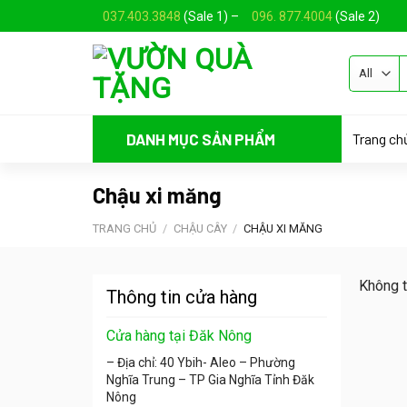
Skip
037.403.3848
(Sale 1) –
096. 877.4004
(Sale 2)
to
content
Trang ch
DANH MỤC SẢN PHẨM
Chậu xi măng
TRANG CHỦ
/
CHẬU CÂY
/
CHẬU XI MĂNG
Không t
Thông tin cửa hàng
Cửa hàng tại Đăk Nông
– Địa chỉ: 40 Ybih- Aleo – Phường
Nghĩa Trung – TP Gia Nghĩa Tỉnh Đăk
Nông