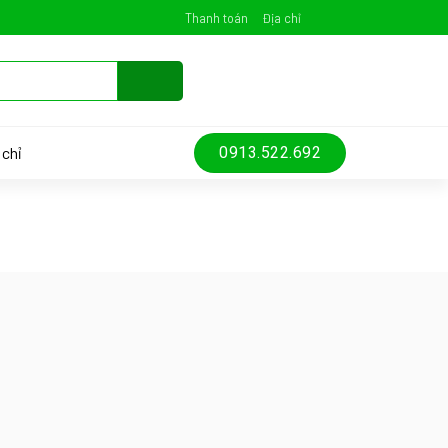
Thanh toán
Địa chỉ
 chỉ
0913.522.692