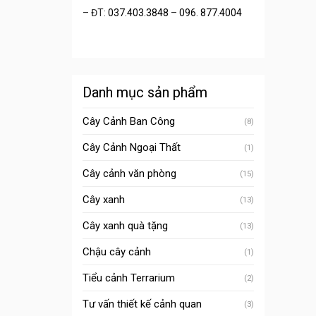
– ĐT:
037.403.3848
–
096. 877.4004
Danh mục sản phẩm
Cây Cảnh Ban Công
(8)
Cây Cảnh Ngoại Thất
(1)
Cây cảnh văn phòng
(15)
Cây xanh
(13)
Cây xanh quà tặng
(13)
Chậu cây cảnh
(1)
Tiểu cảnh Terrarium
(2)
Tư vấn thiết kế cảnh quan
(3)