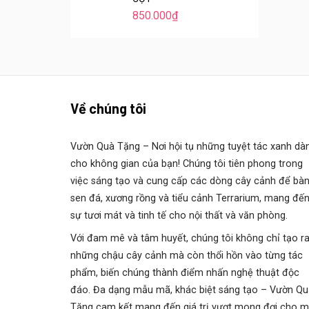
850.000
₫
Về chúng tôi
Vườn Quà Tặng
– Nơi hội tụ những tuyệt tác xanh dà
cho không gian của bạn! Chúng tôi tiên phong trong
việc sáng tạo và cung cấp các dòng cây cảnh để bàn
sen đá, xương rồng và tiểu cảnh Terrarium, mang đế
sự tươi mát và tinh tế cho nội thất và văn phòng.
Với đam mê và tâm huyết, chúng tôi không chỉ tạo r
những chậu cây cảnh mà còn thổi hồn vào từng tác
phẩm, biến chúng thành điểm nhấn nghệ thuật độc
đáo. Đa dạng mẫu mã, khác biệt sáng tạo – Vườn Qu
Tặng cam kết mang đến giá trị vượt mong đợi cho m