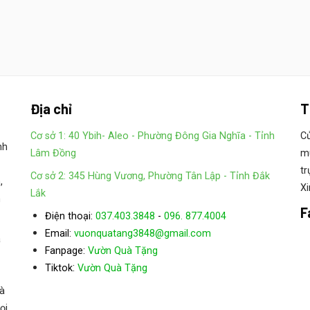
Địa chỉ
T
Cơ sở 1: 40 Ybih- Aleo - Phường Đông Gia Nghĩa - Tỉnh
Cử
nh
Lâm Đồng
mu
tr
Cơ sở 2: 345 Hùng Vương, Phường Tân Lập - Tỉnh Đắk
,
Xi
Lắk
n
F
Điện thoại:
037.403.3848
-
096. 877.4004
Email:
vuonquatang3848@gmail.com
a
Fanpage:
Vườn Quà Tặng
:
Tiktok
Vườn Quà Tặng
à
ọi