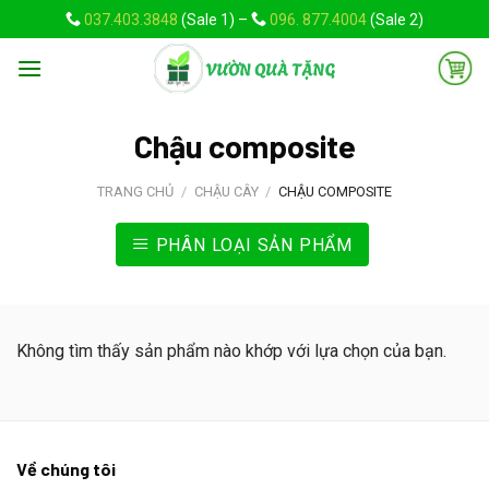
Skip
037.403.3848
(Sale 1) –
096. 877.4004
(Sale 2)
to
content
Chậu composite
TRANG CHỦ
/
CHẬU CÂY
/
CHẬU COMPOSITE
PHÂN LOẠI SẢN PHẨM
Không tìm thấy sản phẩm nào khớp với lựa chọn của bạn.
Về chúng tôi