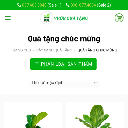
Skip
037.403.3848
(Sale 1) –
096. 877.4004
(Sale 2)
to
content
Quà tặng chúc mừng
TRANG CHỦ
/
CÂY XANH QUÀ TẶNG
/
QUÀ TẶNG CHÚC MỪNG
PHÂN LOẠI SẢN PHẨM