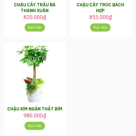
CHẬU CÂY TRẦU BÀ
CHẬU CÂY TRÚC BÁCH
THANH XUÂN
HỢP
820.000
₫
855.000
₫
Đọc tiếp
Đọc tiếp
CHẬU KIM NGÂN THẮT BÍM
980.000
₫
Đọc tiếp