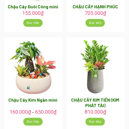
Chậu Cây Đuôi Công mini
CHẬU CÂY HẠNH PHÚC
155.000
₫
705.000
₫
Đọc tiếp
Đọc tiếp
Chậu Cây Kim Ngân mini
CHẬU CÂY KIM TIỀN (KIM
PHÁT TÀI)
160.000
₫
650.000
₫
810.000
₫
–
Đọc tiếp
Đọc tiếp