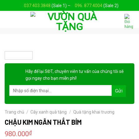
Skip
037.403.3848
(Sale 1) –
096. 877.4004
(Sale 2)
to
content
Hãy để lại
SĐT, chuyên viên tư vấn
của chúng tôi sẽ
gọi ngay cho bạn
miễn phí!
Trang chủ
/
Cây xanh quà tặng
/
Quà tặng khai trương
CHẬU KIM NGÂN THẮT BÍM
₫
980.000