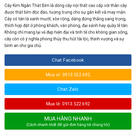
Cây Kim Ngân Thắt Bím
là dòng cây nội thất cao cấp với thân cây
được thắt bím độc đáo, tượng trưng cho sự gắn kết và may mắn.
Cây có tán lá xanh mướt, xòe rộng, dáng đứng thẳng sang trọng,
thích hợp đặt ở phòng khách, văn phòng, đại sảnh hay quầy lễ tân.
Không chỉ mang lại vẻ đẹp hiện đại và tinh tế cho không gian sống,
cây còn có ý nghĩa phong thủy thu hút tài lộc, thịnh vượng và sự
bình an cho gia chủ.
Chat Facebook
Mua sỉ: 0913.522.692
Chat Zalo
Mua lẻ: 0913.522.692
MUA HÀNG NHANH
(Cách nhanh nhất để gửi đơn hàng tới chúng tôi)