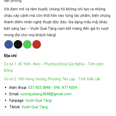
văn phòng.
Rất phù hợp với người mệnh
Mộc
và
Kim
, thường được
chọn làm cây
tặng khai trương, tân gia, mừng sinh nhật,
Với đam mê và tâm huyết, chúng tôi không chỉ tạo ra những
thăng chức…
chậu cây cảnh mà còn thổi hồn vào từng tác phẩm, biến chúng
thành điểm nhấn nghệ thuật độc đáo. Đa dạng mẫu mã, khác
biệt sáng tạo – Vườn Quà Tặng cam kết mang đến giá trị vượt
4.
CÔNG DỤNG
mong đợi cho mọi khách hàng!
Trang trí không gian:
Rất được ưa chuộng trong trang trí
nội thất, văn phòng, phòng khách, quán cà phê…
Địa chỉ
Thanh lọc không khí:
Giúp làm sạch không khí, hấp thụ khí
Cơ sở 1: 40 Ybih- Aleo - Phường Đông Gia Nghĩa - Tỉnh Lâm
độc, mang lại môi trường sống trong lành.
Đồng
Mang lại sự thư giãn:
Màu xanh lá cây dịu nhẹ giúp giảm
Cơ sở 2: 345 Hùng Vương, Phường Tân Lập - Tỉnh Đắk Lắk
căng thẳng, nâng cao tinh thần làm việc.
Điện thoại:
037.403.3848
-
096. 877.4004
Email:
vuonquatang3848@gmail.com
5.
VỊ TRÍ ĐẶT CÂY PHÙ HỢP
Fanpage:
Vườn Quà Tặng
:
Tiktok
Vườn Quà Tặng
Bàn làm việc, quầy lễ tân