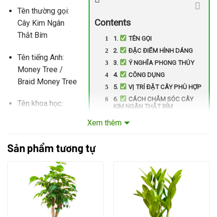
Tên thường gọi:
Contents
Cây Kim Ngân
Thắt Bím
1.
TÊN GỌI
2.
ĐẶC ĐIỂM HÌNH DÁNG
Tên tiếng Anh:
3.
Ý NGHĨA PHONG THỦY
Money Tree /
4.
CÔNG DỤNG
Braid Money Tree
5.
VỊ TRÍ ĐẶT CÂY PHÙ HỢP
6.
CÁCH CHĂM SÓC CÂY
Tên khoa học:
KIM NGÂN THẮT BÍM
Pachira aquatica
7.
CAM KẾT KHI MUA HÀNG
Xem thêm
TẠI VƯỜN QUÀ TẶNG
Họ thực vật:
Sản phẩm tương tự
Bombacaceae (Gòn)
2.
ĐẶC ĐIỂM HÌNH DÁNG
Thân cây:
Thân gỗ dẻo, được
thắt bím hoặc xoắn lại với
nhau thành hình bím tóc
rất đẹp mắt, tượng trưng cho sự