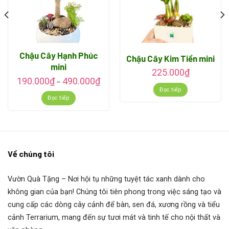
gắn kết và vững chãi. Khi cây lớn, phần thân xoắn càng
nổi bật và đẹp hơn.
Lá cây:
Lá xòe rộng như bàn tay, có 5 hoặc 7 lá trên một
cành, màu xanh đậm, bóng, tươi tốt quanh năm.
Chậu Cây Hạnh Phúc
Chậu Cây Kim Tiền mini
mini
225.000
₫
Chiều cao:
Thường từ 30cm đến 1.2m tùy theo độ tuổi và
190.000
₫
490.000
₫
–
nhu cầu sử dụng (bàn làm việc, sàn nhà, đại sảnh…).
Đọc tiếp
Đọc tiếp
Rễ cây:
Rễ khỏe, có thể sống tốt trong cả đất và nước.
3.
Ý NGHĨA PHONG THỦY
Về chúng tôi
Cây Kim Ngân là biểu tượng của
tiền tài, sự thịnh vượng
và may mắn
.
Vườn Quà Tặng
– Nơi hội tụ những tuyệt tác xanh dành cho
không gian của bạn! Chúng tôi tiên phong trong việc sáng tạo và
Thắt bím tượng trưng cho sự
liên kết chặt chẽ, đoàn kết
cung cấp các dòng cây cảnh để bàn, sen đá, xương rồng và tiểu
và ổn định trong công việc, gia đình.
cảnh Terrarium, mang đến sự tươi mát và tinh tế cho nội thất và