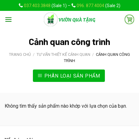
Skip
037.403.3848
(Sale 1) –
096. 877.4004
(Sale 2)
to
content
Cảnh quan công trình
TRANG CHỦ
/
TƯ VẤN THIẾT KẾ CẢNH QUAN
/
CẢNH QUAN CÔNG
TRÌNH
PHÂN LOẠI SẢN PHẨM
Không tìm thấy sản phẩm nào khớp với lựa chọn của bạn.