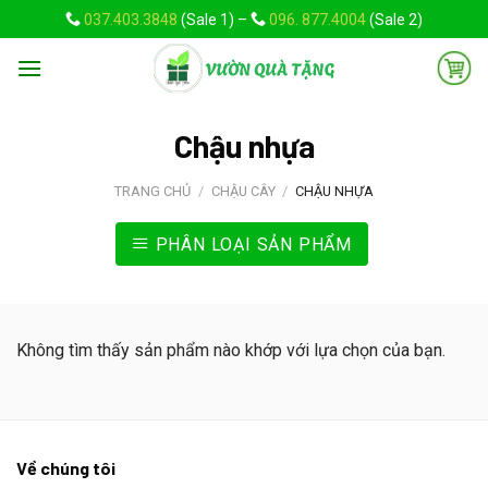
Skip
037.403.3848
(Sale 1) –
096. 877.4004
(Sale 2)
to
content
Chậu nhựa
TRANG CHỦ
/
CHẬU CÂY
/
CHẬU NHỰA
PHÂN LOẠI SẢN PHẨM
Không tìm thấy sản phẩm nào khớp với lựa chọn của bạn.
Về chúng tôi