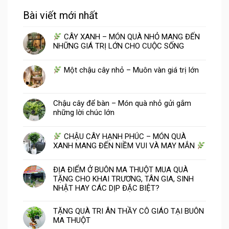
Bài viết mới nhất
CÂY XANH – MÓN QUÀ NHỎ MANG ĐẾN
NHỮNG GIÁ TRỊ LỚN CHO CUỘC SỐNG
Một chậu cây nhỏ – Muôn vàn giá trị lớn
Chậu cây để bàn – Món quà nhỏ gửi gắm
những lời chúc lớn
CHẬU CÂY HẠNH PHÚC – MÓN QUÀ
XANH MANG ĐẾN NIỀM VUI VÀ MAY MẮN
ĐỊA ĐIỂM Ở BUÔN MA THUỘT MUA QUÀ
TẶNG CHO KHAI TRƯƠNG, TÂN GIA, SINH
NHẬT HAY CÁC DỊP ĐẶC BIỆT?
TẶNG QUÀ TRI ÂN THẦY CÔ GIÁO TẠI BUÔN
MA THUỘT