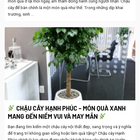
món quà ở lại mỗi ngày, âm thầm đồng hành cùng người nhận. Chậu
cây để bàn chính là một món quà như thế. Trong những dịp khai
trương, sinh ...
CHẬU CÂY HẠNH PHÚC – MÓN QUÀ XANH
MANG ĐẾN NIỀM VUI VÀ MAY MẮN
Bạn đang tìm kiếm một chậu cây nội thất đẹp, sang trọng và ý nghĩa
để trang trí không gian sống hoặc làm quà tặng? Chậu cây Hạnh
Phúc chính là lựa chọn được nhiều khách hàng yêu thích tại Vườn