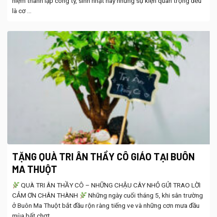
niệm thành lập công ty, sinh nhật hay những sự kiện quan trọng đều
là cơ ...
TẶNG QUÀ TRI ÂN THẦY CÔ GIÁO TẠI BUÔN
MA THUỘT
QUÀ TRI ÂN THẦY CÔ – NHỮNG CHẬU CÂY NHỎ GỬI TRAO LỜI
CẢM ƠN CHÂN THÀNH
Những ngày cuối tháng 5, khi sân trường
ở Buôn Ma Thuột bắt đầu rộn ràng tiếng ve và những cơn mưa đầu
mùa bất chợt ...