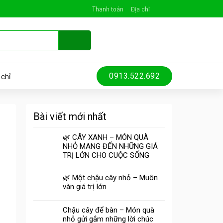
Thanh toán
Địa chỉ
 chỉ
0913.522.692
Bài viết mới nhất
🌿 CÂY XANH – MÓN QUÀ
NHỎ MANG ĐẾN NHỮNG GIÁ
TRỊ LỚN CHO CUỘC SỐNG
🌿 Một chậu cây nhỏ – Muôn
vàn giá trị lớn
Chậu cây để bàn – Món quà
nhỏ gửi gắm những lời chúc