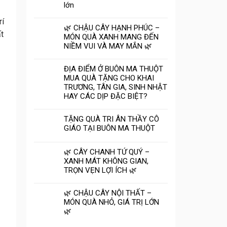
lớn
rí
🌿 CHẬU CÂY HẠNH PHÚC –
t
MÓN QUÀ XANH MANG ĐẾN
NIỀM VUI VÀ MAY MẮN 🌿
ĐỊA ĐIỂM Ở BUÔN MA THUỘT
MUA QUÀ TẶNG CHO KHAI
TRƯƠNG, TÂN GIA, SINH NHẬT
HAY CÁC DỊP ĐẶC BIỆT?
TẶNG QUÀ TRI ÂN THẦY CÔ
GIÁO TẠI BUÔN MA THUỘT
🌿 CÂY CHANH TỨ QUÝ –
XANH MÁT KHÔNG GIAN,
TRỌN VẸN LỢI ÍCH 🌿
🌿 CHẬU CÂY NỘI THẤT –
MÓN QUÀ NHỎ, GIÁ TRỊ LỚN
🌿