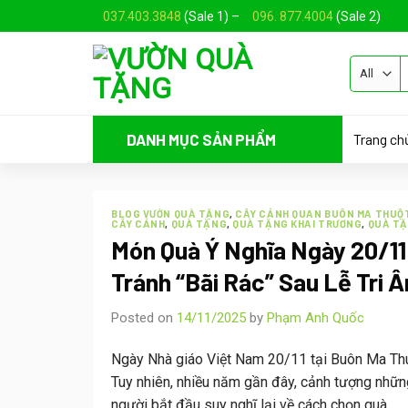
Skip
037.403.3848
(Sale 1) –
096. 877.4004
(Sale 2)
to
content
Trang ch
DANH MỤC SẢN PHẨM
BLOG VƯỜN QUÀ TẶNG
,
CÂY CẢNH QUAN BUÔN MA THUỘ
CÂY CẢNH
,
QUÀ TẶNG
,
QUÀ TẶNG KHAI TRƯƠNG
,
QUÀ TẶ
Món Quà Ý Nghĩa Ngày 20/11
Tránh “Bãi Rác” Sau Lễ Tri Â
Posted on
14/11/2025
by
Phạm Anh Quốc
Ngày Nhà giáo Việt Nam 20/11 tại Buôn Ma Thuột
Tuy nhiên, nhiều năm gần đây, cảnh tượng nhữ
người bắt đầu suy nghĩ lại về cách chọn quà.