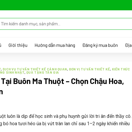
ủ
Giới thiệu
Hướng dẫn mua hàng
Đăng ký mua buôn
Địa
T
,
DỊCH VỤ TƯ VẤN THIẾT KẾ CẢNH QUAN
,
ĐƠN VỊ TƯ VẤN THIẾT KẾ
,
KIẾN THỨC
NG SINH NHẬT
,
QUÀ TẶNG TÂN GIA
 Tại Buôn Ma Thuột – Chọn Chậu Hoa,
n
 luôn là dịp để học sinh và phụ huynh gửi lời tri ân đến thầy cô.
ng
bó hoa tươi héo úa bị vứt tràn lan chỉ sau 1–2 ngày
khiến nhiều