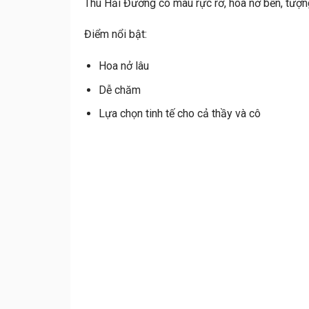
Thu Hải Đường có màu rực rỡ, hoa nở bền, tượ
Điểm nổi bật:
Hoa nở lâu
Dễ chăm
Lựa chọn tinh tế cho cả thầy và cô