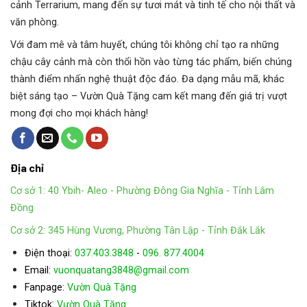
Họ thực vật
: Asparagaceae (Măng tây)
cảnh Terrarium, mang đến sự tươi mát và tinh tế cho nội thất và
văn phòng.
Xuất xứ
: Tây Phi
Với đam mê và tâm huyết, chúng tôi không chỉ tạo ra những
chậu cây cảnh mà còn thổi hồn vào từng tác phẩm, biến chúng
thành điểm nhấn nghệ thuật độc đáo. Đa dạng mẫu mã, khác
biệt sáng tạo – Vườn Quà Tặng cam kết mang đến giá trị vượt
mong đợi cho mọi khách hàng!
Địa chỉ
Cơ sở 1: 40 Ybih- Aleo - Phường Đông Gia Nghĩa - Tỉnh Lâm
Đồng
Cơ sở 2: 345 Hùng Vương, Phường Tân Lập - Tỉnh Đắk Lắk
Điện thoại:
037.403.3848
-
096. 877.4004
Email:
vuonquatang3848@gmail.com
Cây lưỡi hổ là một trong những loại cây cảnh nội thất được
Fanpage:
Vườn Quà Tặng
:
yêu thích nhất hiện nay nhờ vẻ ngoài mạnh mẽ, dễ chăm sóc
Tiktok
Vườn Quà Tặng