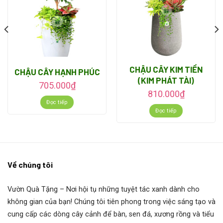
CHẬU CÂY KIM TIỀN
CHẬU CÂY HẠNH PHÚC
(KIM PHÁT TÀI)
705.000
₫
810.000
₫
Đọc tiếp
Đọc tiếp
Hình ảnh minh họa: Cây lưỡi hổ chậu sứ men trắng – phù
hợp đặt bàn làm việc hoặc phòng khách.
1. Giới thiệu chung
Về chúng tôi
Tên gọi phổ biến
: Cây Lưỡi Hổ
Vườn Quà Tặng
– Nơi hội tụ những tuyệt tác xanh dành cho
không gian của bạn! Chúng tôi tiên phong trong việc sáng tạo và
Tên khoa học
:
Sansevieria trifasciata
cung cấp các dòng cây cảnh để bàn, sen đá, xương rồng và tiểu