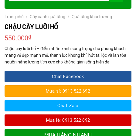
Trang chủ
/
Cây xanh quà tặng
/
Quà tặng khai trương
CHẬU CÂY LƯỠI HỔ
₫
550.000
Chậu cây lưỡi hổ – điểm nhấn xanh sang trọng cho phòng khách,
mang vẻ đẹp mạnh mẽ, thanh lọc không khí, hút tài lộc và lan tỏa
nguồn năng lượng tích cực cho không gian sống hiện đại.
Chat Facebook
Mua sỉ: 0913.522.692
Chat Zalo
Mua lẻ: 0913.522.692
MUA HÀNG NHANH