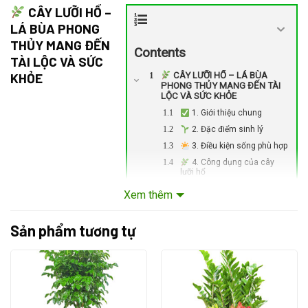
CÂY LƯỠI HỔ –
LÁ BÙA PHONG
THỦY MANG ĐẾN
Contents
TÀI LỘC VÀ SỨC
KHỎE
CÂY LƯỠI HỔ – LÁ BÙA
PHONG THỦY MANG ĐẾN TÀI
LỘC VÀ SỨC KHỎE
1. Giới thiệu chung
2. Đặc điểm sinh lý
3. Điều kiện sống phù hợp
4. Công dụng của cây
lưỡi hổ
5. Ý nghĩa phong thủy –
Xem thêm
Hợp mệnh gì?
6. Dịch vụ đi kèm
Sản phẩm tương tự
Liên hệ ngay để đặt hàng