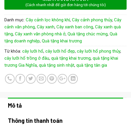
(Cách nhanh nhất để gửi đơn hàng tới chúng tôi)
Danh mục:
Cây cảnh lọc không khí
,
Cây cảnh phong thủy
,
Cây
cảnh văn phòng
,
Cây xanh
,
Cây xanh ban công
,
Cây xanh quà
tặng
,
Cây xanh văn phòng nhà ở
,
Quà tặng chúc mừng
,
Quà
tặng doanh nghiệp
,
Quà tặng khai trương
Từ khóa:
cây lưỡi hổ
,
cây lưỡi hổ đẹp
,
cây lưỡi hổ phong thủy
,
cây lưỡi hổ trồng ở đâu
,
quà tặng khai trương
,
quà tặng khai
trương Gia Nghĩa
,
quà tặng sinh nhật
,
quà tặng tân gia
Mô tả
Thông tin thanh toán